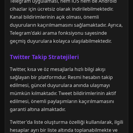
Telegram uygulaması, hem iOS hem de Android
cihazlar için ücretsiz olarak indirilebilmektedir.
Kanal bildirimlerinin açık olması, önemli
duyuruların kaçırılmamasını sağlamaktadır. Ayrıca,
Telegram'daki arama fonksiyonu sayesinde
geçmiş duyurulara kolayca ulaşılabilmektedir.
Twitter Takip Stratejileri
Twitter, kısa ve öz mesajlarla hızlı bilgi akışı
sağlayan bir platformdur. Resmi hesabın takip
edilmesi, güncel duyurulara anında ulaşmayı
mümkün kılmaktadır. Tweet bildirimlerinin aktif
edilmesi, önemli paylaşımların kaçırılmamasını
garanti altına almaktadır.
Twitter'da liste oluşturma özelliği kullanılarak, ilgili
hesaplar ayrı bir liste altında toplanabilmekte ve