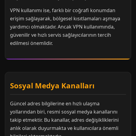
VPN kullanımı ise, farklı bir coğrafi konumdan
erişim sağlayarak, bölgesel kısıtlamaları aşmaya
yardımcı olmaktadır. Ancak VPN kullanımında,
güvenilir ve hızlı servis sağlayıcılarının tercih
edilmesi önemlidir.
Sosyal Medya Kanalları
Güncel adres bilgilerine en hızlı ulaşma
yollarından biri, resmi sosyal medya kanallarını
takip etmektir. Bu kanallar, adres değişikliklerini
anlık olarak duyurmakta ve kullanıcılara önemli