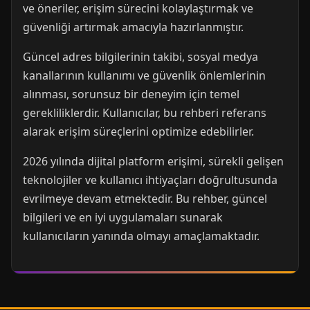
ve öneriler, erişim sürecini kolaylaştırmak ve
güvenliği artırmak amacıyla hazırlanmıştır.
Güncel adres bilgilerinin takibi, sosyal medya
kanallarının kullanımı ve güvenlik önlemlerinin
alınması, sorunsuz bir deneyim için temel
gerekliliklerdir. Kullanıcılar, bu rehberi referans
alarak erişim süreçlerini optimize edebilirler.
2026 yılında dijital platform erişimi, sürekli gelişen
teknolojiler ve kullanıcı ihtiyaçları doğrultusunda
evrilmeye devam etmektedir. Bu rehber, güncel
bilgileri ve en iyi uygulamaları sunarak
kullanıcıların yanında olmayı amaçlamaktadır.