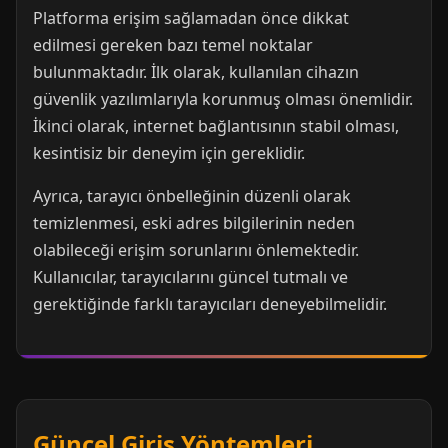
Platforma erişim sağlamadan önce dikkat
edilmesi gereken bazı temel noktalar
bulunmaktadır. İlk olarak, kullanılan cihazın
güvenlik yazılımlarıyla korunmuş olması önemlidir.
İkinci olarak, internet bağlantısının stabil olması,
kesintisiz bir deneyim için gereklidir.
Ayrıca, tarayıcı önbelleğinin düzenli olarak
temizlenmesi, eski adres bilgilerinin neden
olabileceği erişim sorunlarını önlemektedir.
Kullanıcılar, tarayıcılarını güncel tutmalı ve
gerektiğinde farklı tarayıcıları deneyebilmelidir.
Güncel Giriş Yöntemleri