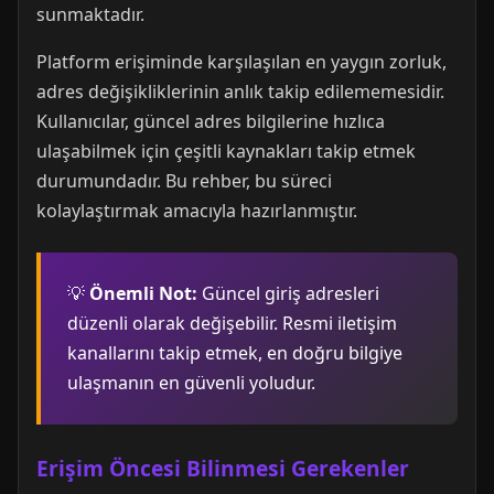
sunmaktadır.
Platform erişiminde karşılaşılan en yaygın zorluk,
adres değişikliklerinin anlık takip edilememesidir.
Kullanıcılar, güncel adres bilgilerine hızlıca
ulaşabilmek için çeşitli kaynakları takip etmek
durumundadır. Bu rehber, bu süreci
kolaylaştırmak amacıyla hazırlanmıştır.
💡
Önemli Not:
Güncel giriş adresleri
düzenli olarak değişebilir. Resmi iletişim
kanallarını takip etmek, en doğru bilgiye
ulaşmanın en güvenli yoludur.
Erişim Öncesi Bilinmesi Gerekenler