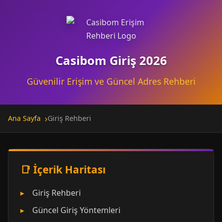
Casibom Giriş 2026
Güvenilir Erişim ve Güncel Adres Rehberi
Ana Sayfa
Giriş Rehberi
📑 İçerik Haritası
Giriş Rehberi
Güncel Giriş Yöntemleri