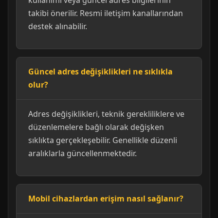
kullanımı veya güncel adres bilgilerinin
takibi önerilir. Resmi iletişim kanallarından
destek alınabilir.
Güncel adres değişiklikleri ne sıklıkla
olur?
Adres değişiklikleri, teknik gerekliliklere ve
düzenlemelere bağlı olarak değişken
sıklıkta gerçekleşebilir. Genellikle düzenli
aralıklarla güncellenmektedir.
Mobil cihazlardan erişim nasıl sağlanır?