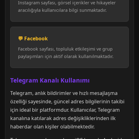
Instagram sayfası, görsel içerikler ve hikayeler
aracılığıyla kullanıcılara bilgi sunmaktadır.
💬 Facebook
Facebook sayfası, topluluk etkileşimi ve grup
paylaşımları için aktif olarak kullanılmaktadır.
Telegram Kanalı Kullanımı
Telegram, anlık bildirimler ve hızlı mesajlaşma
özelliği sayesinde, güncel adres bilgilerinin takibi
için ideal bir platformdur. Kullanıcılar, Telegram
kanalına katılarak adres değişikliklerinden ilk
haberdar olan kişiler olabilmektedir.