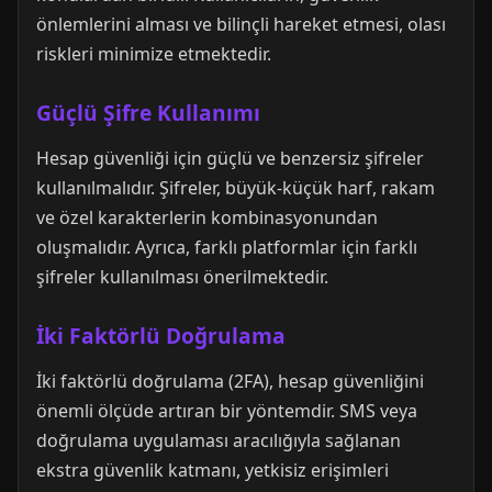
önlemlerini alması ve bilinçli hareket etmesi, olası
riskleri minimize etmektedir.
Güçlü Şifre Kullanımı
Hesap güvenliği için güçlü ve benzersiz şifreler
kullanılmalıdır. Şifreler, büyük-küçük harf, rakam
ve özel karakterlerin kombinasyonundan
oluşmalıdır. Ayrıca, farklı platformlar için farklı
şifreler kullanılması önerilmektedir.
İki Faktörlü Doğrulama
İki faktörlü doğrulama (2FA), hesap güvenliğini
önemli ölçüde artıran bir yöntemdir. SMS veya
doğrulama uygulaması aracılığıyla sağlanan
ekstra güvenlik katmanı, yetkisiz erişimleri