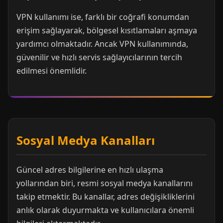
VPN kullanımı ise, farklı bir coğrafi konumdan
erişim sağlayarak, bölgesel kısıtlamaları aşmaya
yardımcı olmaktadır. Ancak VPN kullanımında,
güvenilir ve hızlı servis sağlayıcılarının tercih
edilmesi önemlidir.
Sosyal Medya Kanalları
Güncel adres bilgilerine en hızlı ulaşma
yollarından biri, resmi sosyal medya kanallarını
takip etmektir. Bu kanallar, adres değişikliklerini
anlık olarak duyurmakta ve kullanıcılara önemli