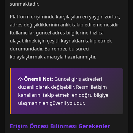
sunmaktadır.
Platform erişiminde karşılaşılan en yaygın zorluk,
adres değişikliklerinin anlık takip edilememesidir.
Kullanıcılar, güncel adres bilgilerine hızlıca
ulaşabilmek için çeşitli kaynakları takip etmek
durumundadır. Bu rehber, bu süreci
kolaylaştırmak amacıyla hazırlanmıştır.
💡
Önemli Not:
Güncel giriş adresleri
düzenli olarak değişebilir. Resmi iletişim
kanallarını takip etmek, en doğru bilgiye
ulaşmanın en güvenli yoludur.
Erişim Öncesi Bilinmesi Gerekenler