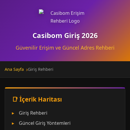
Casibom Giriş 2026
Güvenilir Erişim ve Güncel Adres Rehberi
Ana Sayfa
Giriş Rehberi
📑 İçerik Haritası
Giriş Rehberi
Güncel Giriş Yöntemleri