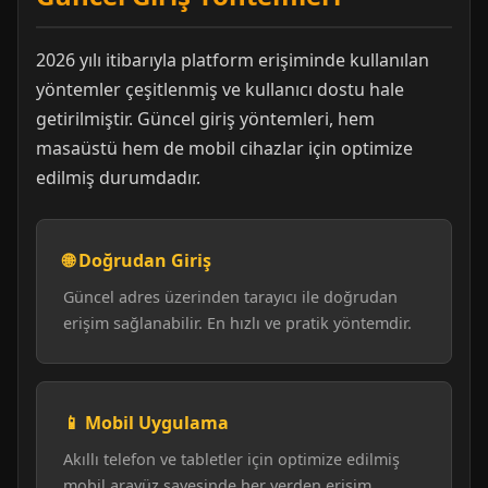
2026 yılı itibarıyla platform erişiminde kullanılan
yöntemler çeşitlenmiş ve kullanıcı dostu hale
getirilmiştir. Güncel giriş yöntemleri, hem
masaüstü hem de mobil cihazlar için optimize
edilmiş durumdadır.
🌐 Doğrudan Giriş
Güncel adres üzerinden tarayıcı ile doğrudan
erişim sağlanabilir. En hızlı ve pratik yöntemdir.
📱 Mobil Uygulama
Akıllı telefon ve tabletler için optimize edilmiş
mobil arayüz sayesinde her yerden erişim