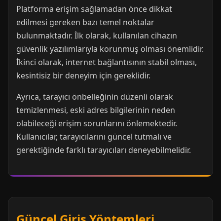
Platforma erişim sağlamadan önce dikkat
edilmesi gereken bazı temel noktalar
bulunmaktadır. İlk olarak, kullanılan cihazın
güvenlik yazılımlarıyla korunmuş olması önemlidir.
İkinci olarak, internet bağlantısının stabil olması,
kesintisiz bir deneyim için gereklidir.
Ayrıca, tarayıcı önbelleğinin düzenli olarak
temizlenmesi, eski adres bilgilerinin neden
olabileceği erişim sorunlarını önlemektedir.
Kullanıcılar, tarayıcılarını güncel tutmalı ve
gerektiğinde farklı tarayıcıları deneyebilmelidir.
Güncel Giriş Yöntemleri