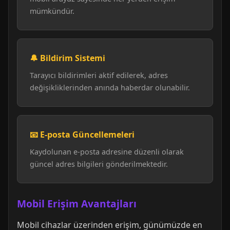
mümkündür.
🔔 Bildirim Sistemi
Tarayıcı bildirimleri aktif edilerek, adres
değişikliklerinden anında haberdar olunabilir.
📧 E-posta Güncellemeleri
Kaydolunan e-posta adresine düzenli olarak
güncel adres bilgileri gönderilmektedir.
Mobil Erişim Avantajları
Mobil cihazlar üzerinden erişim, günümüzde en