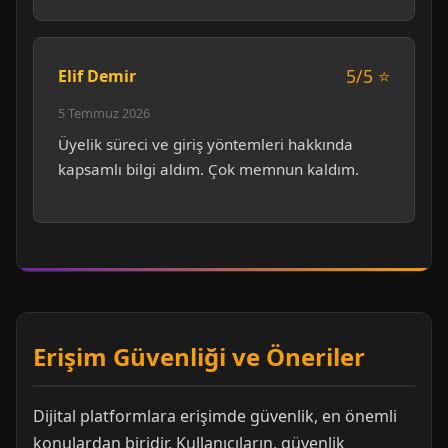
5
/5 ⭐
Elif Demir
5 Temmuz 2026
Üyelik süreci ve giriş yöntemleri hakkında
kapsamlı bilgi aldım. Çok memnun kaldım.
Erişim Güvenliği ve Öneriler
Dijital platformlara erişimde güvenlik, en önemli
konulardan biridir. Kullanıcıların, güvenlik