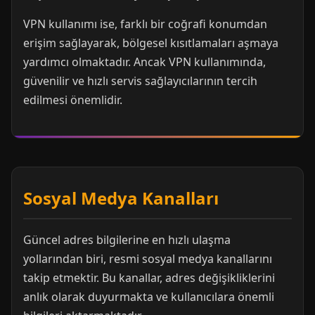
VPN kullanımı ise, farklı bir coğrafi konumdan
erişim sağlayarak, bölgesel kısıtlamaları aşmaya
yardımcı olmaktadır. Ancak VPN kullanımında,
güvenilir ve hızlı servis sağlayıcılarının tercih
edilmesi önemlidir.
Sosyal Medya Kanalları
Güncel adres bilgilerine en hızlı ulaşma
yollarından biri, resmi sosyal medya kanallarını
takip etmektir. Bu kanallar, adres değişikliklerini
anlık olarak duyurmakta ve kullanıcılara önemli