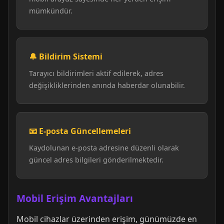
mümkündür.
🔔 Bildirim Sistemi
Tarayıcı bildirimleri aktif edilerek, adres
değişikliklerinden anında haberdar olunabilir.
📧 E-posta Güncellemeleri
Kaydolunan e-posta adresine düzenli olarak
güncel adres bilgileri gönderilmektedir.
Mobil Erişim Avantajları
Mobil cihazlar üzerinden erişim, günümüzde en