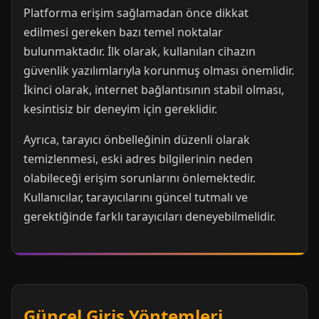
Platforma erişim sağlamadan önce dikkat
edilmesi gereken bazı temel noktalar
bulunmaktadır. İlk olarak, kullanılan cihazın
güvenlik yazılımlarıyla korunmuş olması önemlidir.
İkinci olarak, internet bağlantısının stabil olması,
kesintisiz bir deneyim için gereklidir.
Ayrıca, tarayıcı önbelleğinin düzenli olarak
temizlenmesi, eski adres bilgilerinin neden
olabileceği erişim sorunlarını önlemektedir.
Kullanıcılar, tarayıcılarını güncel tutmalı ve
gerektiğinde farklı tarayıcıları deneyebilmelidir.
Güncel Giriş Yöntemleri