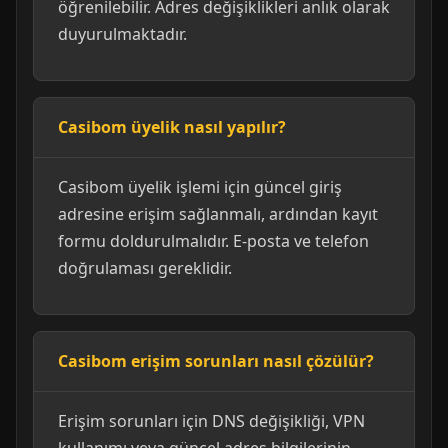
öğrenilebilir. Adres değişiklikleri anlık olarak
duyurulmaktadır.
Casibom üyelik nasıl yapılır?
Casibom üyelik işlemi için güncel giriş
adresine erişim sağlanmalı, ardından kayıt
formu doldurulmalıdır. E-posta ve telefon
doğrulaması gereklidir.
Casibom erişim sorunları nasıl çözülür?
Erişim sorunları için DNS değişikliği, VPN